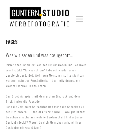
FA
CES
Was wir sehen und was dazugehört...
Immer noch inspiriert von den Diskussionen und Gedanken
zum Projekt "So wie ich bin" habe ich wieder einen
Vergleich gestartet. Mehr zum Menschen sollte sichtbar
werden, mehr zur Persönlichkeit des Individuums, ein
kleiner Einblick in das Leben.
Das Ergebnis spielt mit dem ersten Eindruck und dem
Blick hinter die Fassade.
Lass dir Zeit beim Betrachten und mach dir Gedanken zu
den Gesichtern... Dann das zweite Bild.... Wie gut kannst
du schon einschätzen welche Leidenschaft hinter jenem
Gesicht steckt? Wagst du dich Menschen anhand ihrer
Gesichter einzuschätzen?