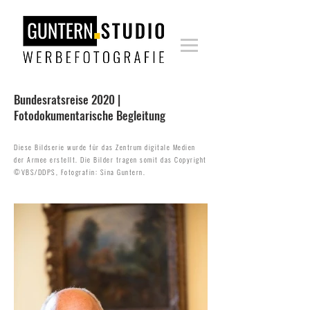
Bundesratsreise 2020 |
Fotodokumentarische Begleitung
Diese Bildserie wurde für das Zentrum digitale Medien
der Armee erstellt. Die Bilder tragen somit das Copyright
©VBS/DDPS, Fotografin: Sina Guntern
.